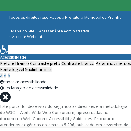
Todos os direitos reservados a Prefeitura Municipal de Prainha.
Mapa do Site
Acessar Área Administrativa
Acessar Webmail
Acessibilidade
Preto e Branco
Contraste preto
Contraste branco
Parar movimentos
Fonte legível
Sublinhar links
A
A
A
cancelar acessibilidade
Declaração de acessibilidade
Este portal foi desenvolvido seguindo as diretrizes e a metodologia
do W3C – World Wide Web Consortium, apresentadas no
documento Web Content Accessibility Guidelines. Procuramos
atender as exigências do decreto 5.296, publicado em dezembro de
2004, que torna obrigatória a acessibilidade nos portais e sítios