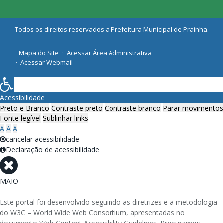
Todos os direitos reservados a Prefeitura Municipal de Prainha.
Mapa do Site
Acessar Área Administrativa
Acessar Webmail
Acessibilidade
Preto e Branco
Contraste preto
Contraste branco
Parar movimentos
Fonte legível
Sublinhar links
A
A
A
cancelar acessibilidade
Declaração de acessibilidade
MAIO
Este portal foi desenvolvido seguindo as diretrizes e a metodologia
do W3C – World Wide Web Consortium, apresentadas no
documento Web Content Accessibility Guidelines. Procuramos