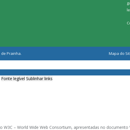
g
l
C
 de Prainha.
Mapa do Si
Fonte legível
Sublinhar links
ia do W3C – World Wide Web Consortium, apresentadas no documento W