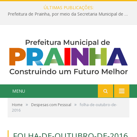
ÚLTIMAS PUBLICAÇÕES:
Prefeitura de Prainha, por meio da Secretaria Municipal de Educação, abre 354 vagas na área da Educação para 2025 com processo seletivo simplificado
MENU
»
»
Home
Despesas com Pessoal
folha-de-outubro-de-
2016
FOLHA-DE-OUTUBRO-DE-2016