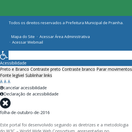
Todos os direitos reservados a Prefeitura Municipal de Prainha.
Mapa do Site
Acessar Área Administrativa
Acessar Webmail
Acessibilidade
Preto e Branco
Contraste preto
Contraste branco
Parar movimentos
Fonte legível
Sublinhar links
A
A
A
cancelar acessibilidade
Declaração de acessibilidade
folha-de-outubro-de-2016
Este portal foi desenvolvido seguindo as diretrizes e a metodologia
do W3C – World Wide Web Consortium, apresentadas no