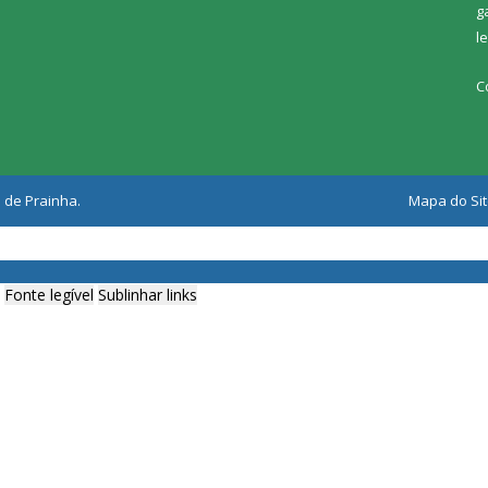
g
l
C
 de Prainha.
Mapa do Si
Fonte legível
Sublinhar links