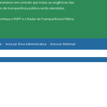
arantimos em contrato que todas as exigências das
eis de transparência pública
serão atendidas.
onheça o
PNTP
e o
Radar da Transparência Pública
te
Acessar Área Administrativa
Acessar Webmail