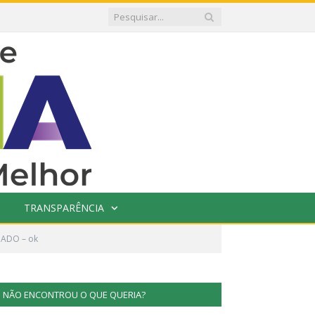
TRANSPARÊNCIA
NADO – ok
NÃO ENCONTROU O QUE QUERIA?