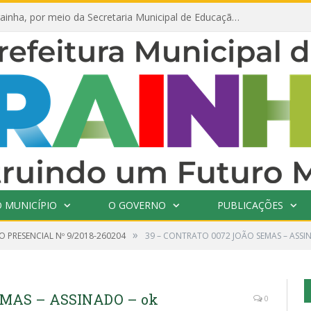
Prefeitura de Prainha, por meio da Secretaria Municipal de Educação, abre 354 vagas na área da Educação para 2025 com processo seletivo simplificado
 MUNICÍPIO
O GOVERNO
PUBLICAÇÕES
»
 PRESENCIAL Nº 9/2018-260204
39 – CONTRATO 0072 JOÃO SEMAS – ASSI
EMAS – ASSINADO – ok
0