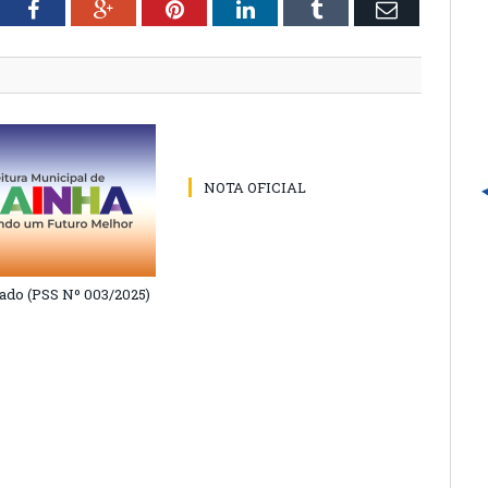
tter
Facebook
Google+
Pinterest
LinkedIn
Tumblr
Email
NOTA OFICIAL
do (PSS Nº 003/2025)