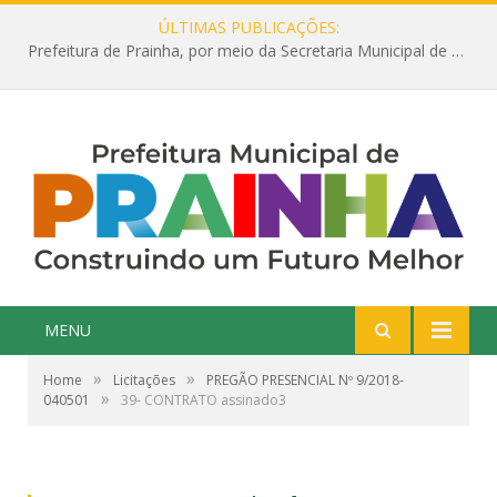
ÚLTIMAS PUBLICAÇÕES:
Prefeitura de Prainha, por meio da Secretaria Municipal de Educação, abre 354 vagas na área da Educação para 2025 com processo seletivo simplificado
MENU
»
»
Home
Licitações
PREGÃO PRESENCIAL Nº 9/2018-
»
040501
39- CONTRATO assinado3