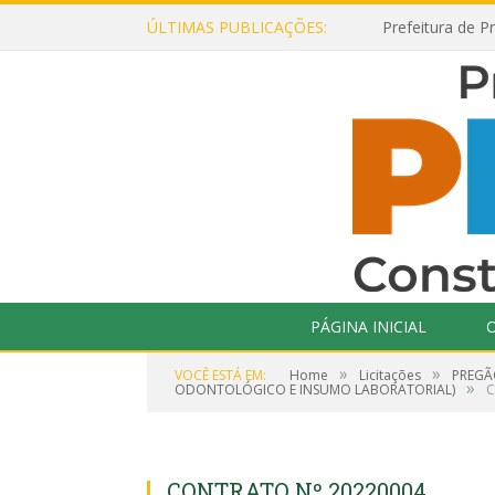
ÚLTIMAS PUBLICAÇÕES:
PÁGINA INICIAL
O
»
»
VOCÊ ESTÁ EM:
Home
Licitações
PREGÃO
»
ODONTOLÓGICO E INSUMO LABORATORIAL)
C
CONTRATO Nº 20220004