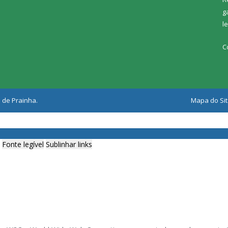
g
l
C
 de Prainha.
Mapa do Si
Fonte legível
Sublinhar links