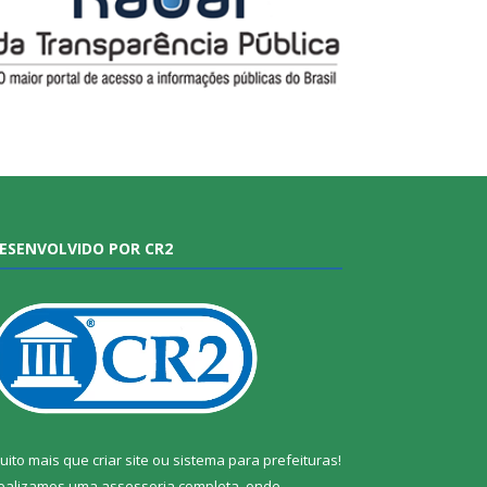
ESENVOLVIDO POR CR2
uito mais que
criar site
ou
sistema para prefeituras
!
ealizamos uma
assessoria
completa, onde