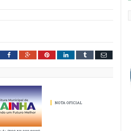
tter
Facebook
Google+
Pinterest
LinkedIn
Tumblr
Email
NOTA OFICIAL