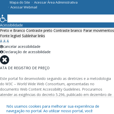
Mapa do Site
Acessar Área Administrativa
Acessar Webmail
Acessibilidade
Preto e Branco
Contraste preto
Contraste branco
Parar movimentos
Fonte legível
Sublinhar links
A
A
A
cancelar acessibilidade
Declaração de acessibilidade
ATA DE REGISTRO DE PREÇO
Este portal foi desenvolvido seguindo as diretrizes e a metodologia
do W3C – World Wide Web Consortium, apresentadas no
documento Web Content Accessibility Guidelines. Procuramos
atender as exigências do decreto 5.296, publicado em dezembro de
2004, que torna obrigatória a acessibilidade nos portais e sítios
eletrônicos da administração pública na rede mundial de
Nós usamos cookies para melhorar sua experiência de
navegação no portal. Ao utilizar nosso portal, você
computadores para o uso das pessoas com necessidades especiais,