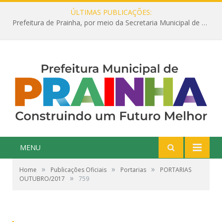
ÚLTIMAS PUBLICAÇÕES:
Prefeitura de Prainha, por meio da Secretaria Municipal de Educação, abre 354 vagas na área da Educação para 2025 com processo seletivo simplificado
MENU
»
»
»
Home
Publicações Oficiais
Portarias
PORTARIAS
»
OUTUBRO/2017
759