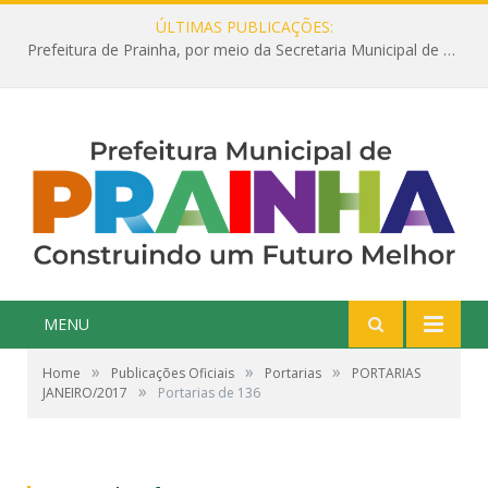
ÚLTIMAS PUBLICAÇÕES:
Prefeitura de Prainha, por meio da Secretaria Municipal de Educação, abre 354 vagas na área da Educação para 2025 com processo seletivo simplificado
MENU
»
»
»
Home
Publicações Oficiais
Portarias
PORTARIAS
»
JANEIRO/2017
Portarias de 136