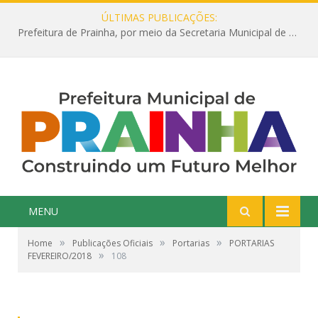
ÚLTIMAS PUBLICAÇÕES:
Prefeitura de Prainha, por meio da Secretaria Municipal de Educação, abre 354 vagas na área da Educação para 2025 com processo seletivo simplificado
MENU
»
»
»
Home
Publicações Oficiais
Portarias
PORTARIAS
»
FEVEREIRO/2018
108