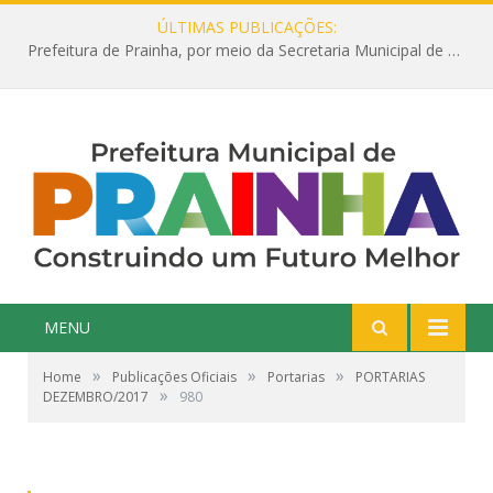
ÚLTIMAS PUBLICAÇÕES:
Prefeitura de Prainha, por meio da Secretaria Municipal de Educação, abre 354 vagas na área da Educação para 2025 com processo seletivo simplificado
MENU
»
»
»
Home
Publicações Oficiais
Portarias
PORTARIAS
»
DEZEMBRO/2017
980