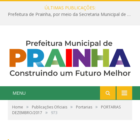
ÚLTIMAS PUBLICAÇÕES:
Prefeitura de Prainha, por meio da Secretaria Municipal de Educação, abre 354 vagas na área da Educação para 2025 com processo seletivo simplificado
MENU
»
»
»
Home
Publicações Oficiais
Portarias
PORTARIAS
»
DEZEMBRO/2017
973