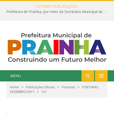
ÚLTIMAS PUBLICAÇÕES:
Prefeitura de Prainha, por meio da Secretaria Municipal de Educação, abre 354 vagas na área da Educação para 2025 com processo seletivo simplificado
MENU
»
»
»
Home
Publicações Oficiais
Portarias
PORTARIAS
»
DEZEMBRO/2017
967