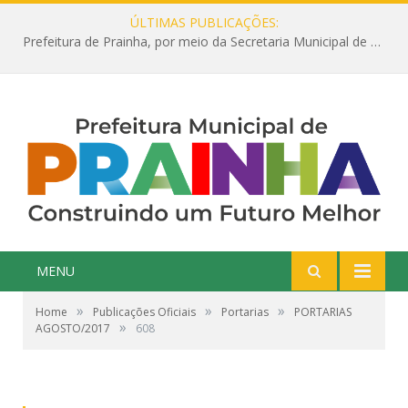
ÚLTIMAS PUBLICAÇÕES:
Prefeitura de Prainha, por meio da Secretaria Municipal de Educação, abre 354 vagas na área da Educação para 2025 com processo seletivo simplificado
MENU
»
»
»
Home
Publicações Oficiais
Portarias
PORTARIAS
»
AGOSTO/2017
608