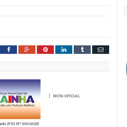
tter
Facebook
Google+
Pinterest
LinkedIn
Tumblr
Email
NOTA OFICIAL
do (PSS Nº 003/2025)