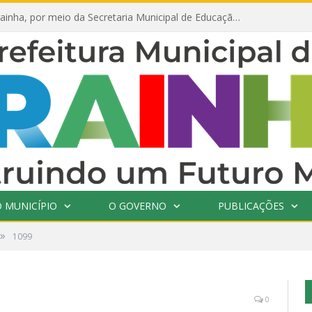
Prefeitura de Prainha, por meio da Secretaria Municipal de Educação, abre 354 vagas na área da Educação para 2025 com processo seletivo simplificado
 MUNICÍPIO
O GOVERNO
PUBLICAÇÕES
»
1099
0