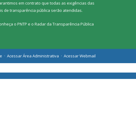
arantimos em contrato que todas as exigências das
eis de transparência pública
serão atendidas.
onheça o
PNTP
e o
Radar da Transparência Pública
te
Acessar Área Administrativa
Acessar Webmail