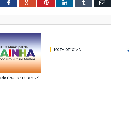
tter
Facebook
Google+
Pinterest
LinkedIn
Tumblr
Email
NOTA OFICIAL
do (PSS Nº 003/2025)