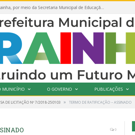
Prefeitura de Prainha, por meio da Secretaria Municipal de Educação, abre 354 vagas na área da Educação para 2025 com processo seletivo simplificado
 MUNICÍPIO
O GOVERNO
PUBLICAÇÕES
»
SA DE LICITAÇÃO Nº 7/2018-250103
TERMO DE RATIFICAÇÃO – ASSINADO
SSINADO
0