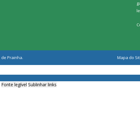
g
l
C
 de Prainha.
Mapa do Si
Fonte legível
Sublinhar links