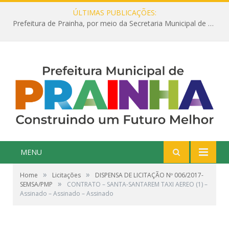
ÚLTIMAS PUBLICAÇÕES:
Prefeitura de Prainha, por meio da Secretaria Municipal de Educação, abre 354 vagas na área da Educação para 2025 com processo seletivo simplificado
MENU
»
»
Home
Licitações
DISPENSA DE LICITAÇÃO Nº 006/2017-
»
SEMSA/PMP
CONTRATO – SANTA-SANTAREM TAXI AEREO (1) –
Assinado – Assinado – Assinado