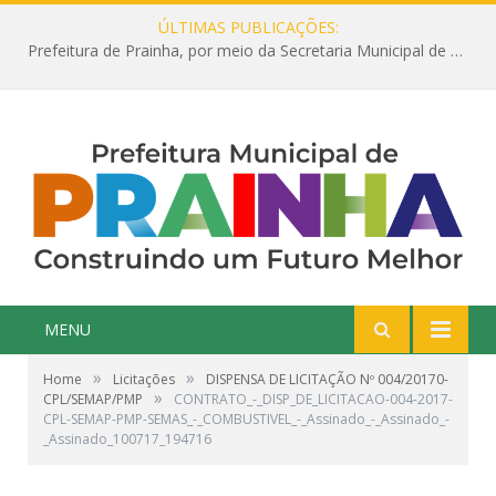
ÚLTIMAS PUBLICAÇÕES:
Prefeitura de Prainha, por meio da Secretaria Municipal de Educação, abre 354 vagas na área da Educação para 2025 com processo seletivo simplificado
MENU
»
»
Home
Licitações
DISPENSA DE LICITAÇÃO Nº 004/20170-
»
CPL/SEMAP/PMP
CONTRATO_-_DISP_DE_LICITACAO-004-2017-
CPL-SEMAP-PMP-SEMAS_-_COMBUSTIVEL_-_Assinado_-_Assinado_-
_Assinado_100717_194716